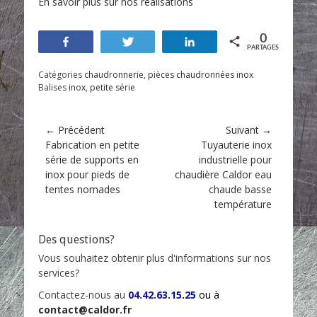
En savoir plus sur nos réalisations
0
Partagez
Tweetez
Partagez
PARTAGES
Catégories
chaudronnerie
,
pièces chaudronnées inox
Balises
inox
,
petite série
Navigation
← Précédent
Suivant →
Article
Fabrication en petite
Article
Tuyauterie inox
de
précédent :
série de supports en
suivant :
industrielle pour
l’article
inox pour pieds de
chaudière Caldor eau
tentes nomades
chaude basse
température
Des questions?
Vous souhaitez obtenir plus d'informations sur nos
services?
Contactez-nous au
04.42.63.15.25
ou à
contact@caldor.fr