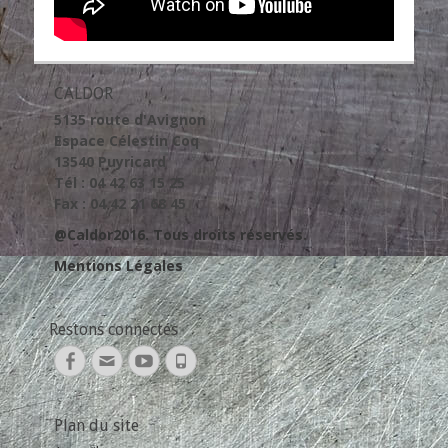
CALDOR
5135 route d'Avignon
Espace Célestin Coq
13540 Puyricard
Tél : 04 42 63 15 25
Fax : 04 42 21 68 45
@Caldor2016. Tous droits réservés.
Mentions Légales
Restons connectés
Facebook
Adresse
YouTube
Tél
de
contact
Plan du site