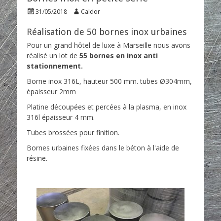
ez
P
A
31/05/2018
Caldor
o
u
ez
s
t
Réalisation de 50 bornes inox urbaines
t
h
ez
Pour un grand hôtel de luxe à Marseille nous avons
e
o
réalisé un lot de
55 bornes en inox anti
d
r
o
stationnement.
n
Borne inox 316L, hauteur 500 mm. tubes Ø304mm,
épaisseur 2mm
Platine découpées et percées à la plasma, en inox
316l épaisseur 4 mm.
Tubes brossées pour finition.
Bornes urbaines fixées dans le béton à l'aide de
résine.