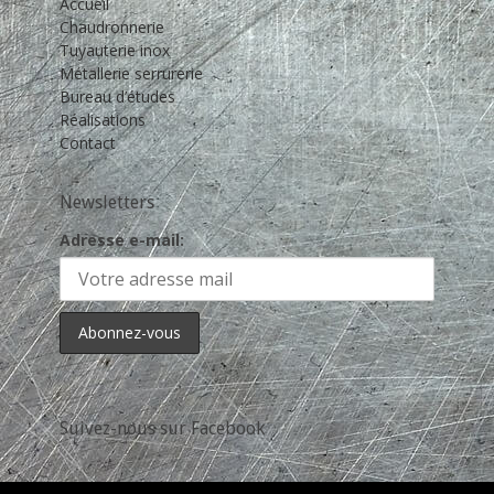
Accueil
Chaudronnerie
Tuyauterie inox
Métallerie serrurerie
Bureau d’études
Réalisations
Contact
Newsletters
Adresse e-mail:
Suivez-nous sur Facebook