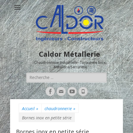
Caldor Métallerie
Chaudronnerie industrielle- Tuyauterie Inox-
Métallerie/Serrurerie
Rechercher :
Facebook
Adresse
YouTube
Tél
de
contact
Accueil
»
chaudronnerie
»
Bornes inox en petite série
Bornes inox en petite série