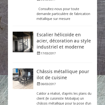
o
s
Consultez-nous pour toute
t
demande particulière de fabrication
e
métallique sur mesure
d
o
n
Escalier hélicoïde en
acier, décoration au style
industriel et moderne
P
17/03/2017
o
s
t
e
Châssis métallique pour
d
ilot de cuisine
o
n
P
06/03/2017
o
s
Caldor a réalisé, d’après les plans du
t
client (le cuisiniste Mobalpa) un
e
châssis métallique pour la pose d’un
d