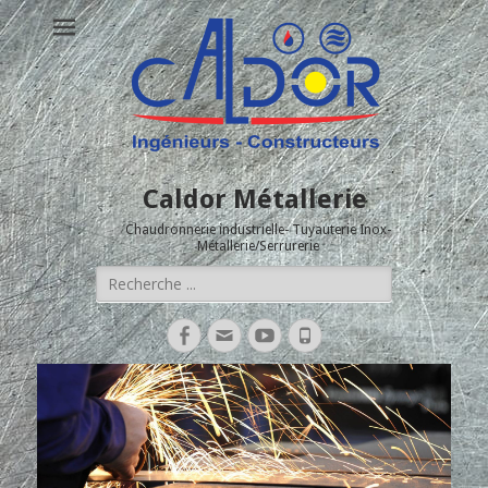
Caldor Métallerie
Chaudronnerie industrielle- Tuyauterie Inox-
Métallerie/Serrurerie
Rechercher :
Facebook
Adresse
YouTube
Tél
de
contact