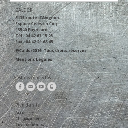
CALDOR
5135 route d'Avignon
Espace Célestin Coq
13540 Puyricard
Tél : 04 42 63 15 25
Fax : 04 42 21 68 45
@Caldor2016. Tous droits réservés.
Mentions Légales
Restons connectés
Facebook
Adresse
YouTube
Tél
de
contact
Plan du site
Accueil
Chaudronnerie
Tuyauterie inox