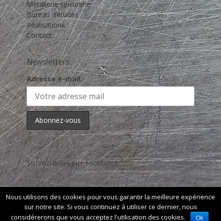
Métallerie serrurerie
Bureau d’études
Réalisations
Contact
Newsletters
Adresse e-mail:
Suivez-nous sur Facebook
Nous utilisons des cookies pour vous garantir la meilleure expérience
sur notre site. Si vous continuez à utiliser ce dernier, nous
Copyright © 2026
Caldor Métallerie
. Tous Les Droits Sont
considérerons que vous acceptez l'utilisation des cookies.
Ok
Réservés. | Catch Responsive de
Catch Themes