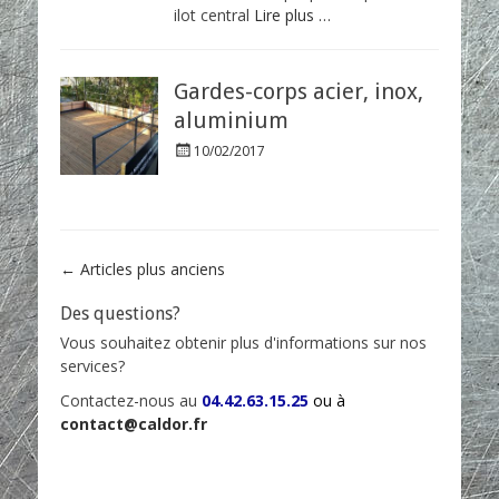
ilot central
Lire plus …
o
n
Gardes-corps acier, inox,
aluminium
P
10/02/2017
o
s
t
e
d
Navigation
←
Articles plus anciens
o
n
des
Des questions?
articles
Vous souhaitez obtenir plus d'informations sur nos
services?
Contactez-nous au
04.42.63.15.25
ou à
contact@caldor.fr