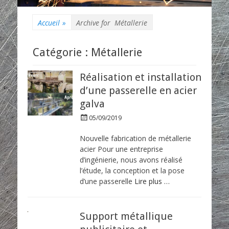
Accueil
»
Archive for
Métallerie
Catégorie : Métallerie
Réalisation et installation
d’une passerelle en acier
galva
P
05/09/2019
o
s
Nouvelle fabrication de métallerie
t
acier Pour une entreprise
e
d’ingénierie, nous avons réalisé
d
l’étude, la conception et la pose
o
d’une passerelle
Lire plus …
n
Support métallique