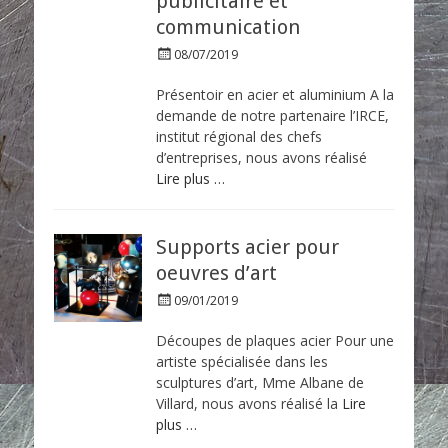
publicitaire et
communication
P
08/07/2019
o
s
Présentoir en acier et aluminium A la
t
demande de notre partenaire l’IRCE,
e
institut régional des chefs
d
d’entreprises, nous avons réalisé
o
Lire plus …
n
Supports acier pour
oeuvres d’art
P
09/01/2019
o
s
Découpes de plaques acier Pour une
t
artiste spécialisée dans les
e
sculptures d’art, Mme Albane de
d
Villard, nous avons réalisé la
Lire
o
plus …
n