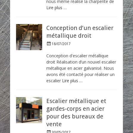
nous même réalisé la charpente de
o
Lire plus …
n
Conception d’un escalier
métallique droit
P
18/07/2017
o
s
Conception d'escalier métallique
t
droit Réalisation d’un nouvel escalier
e
métallique en acier galvanisé. Nous
d
avons été contacté pour réaliser un
o
escalier
Lire plus …
n
Escalier métallique et
gardes-corps en acier
pour des bureaux de
vente
P
30/05/2017