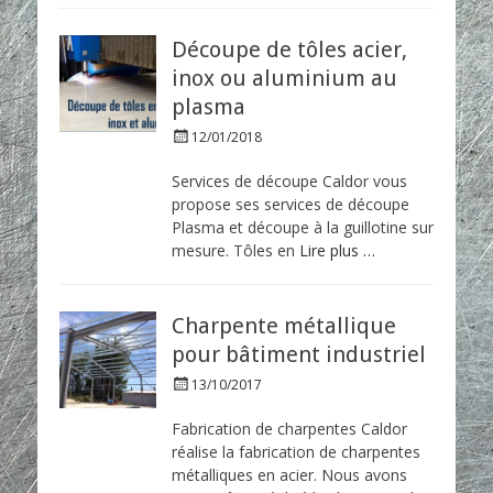
Découpe de tôles acier,
inox ou aluminium au
plasma
P
12/01/2018
o
s
Services de découpe Caldor vous
t
propose ses services de découpe
e
Plasma et découpe à la guillotine sur
d
mesure. Tôles en
Lire plus …
o
n
Charpente métallique
pour bâtiment industriel
P
13/10/2017
o
s
Fabrication de charpentes Caldor
t
réalise la fabrication de charpentes
e
métalliques en acier. Nous avons
d