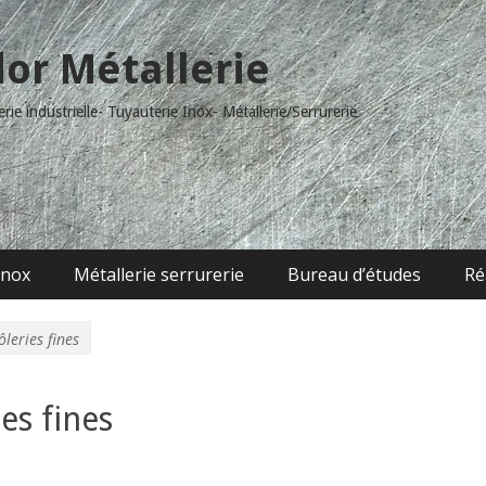
dor Métallerie
ie industrielle- Tuyauterie Inox- Métallerie/Serrurerie
inox
Métallerie serrurerie
Bureau d’études
Ré
leries fines
es fines