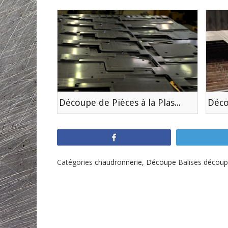
s
t
t
h
e
o
ez
d
r
o
ez
n
ez
Découpe de Pièces à la Plasma
Déco
Partagez
Catégories
chaudronnerie
,
Découpe
Balises
découp
Navigation
de