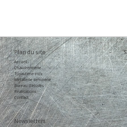
Plan du site
S
Accueil
Chaudronnerie
Tuyauterie inox
Métallerie serrurerie
Bureau d’études
Réalisations
Contact
Newsletters