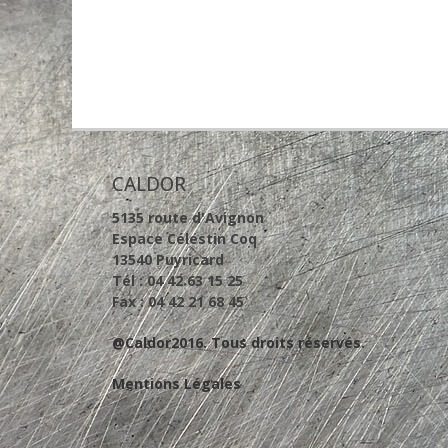
CALDOR
5135 route d'Avignon
Espace Célestin Coq
13540 Puyricard
Tél : 04 42 63 15 25
Fax : 04 42 21 68 45
@Caldor2016. Tous droits réservés.
Mentions Légales