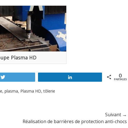
upe Plasma HD
0
Tweetez
Partagez
PARTAGES
e
,
plasma
,
Plasma HD
,
tôlerie
Suivant →
Article
Réalisation de barrières de protection anti-chocs