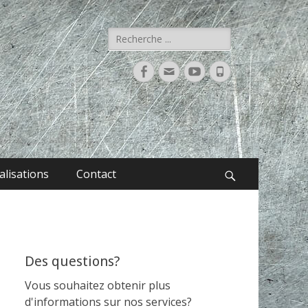
Rechercher :
Facebook
Adresse
YouTube
Tél
de
contact
alisations
Contact
Recherche
Des questions?
Vous souhaitez obtenir plus
d'informations sur nos services?