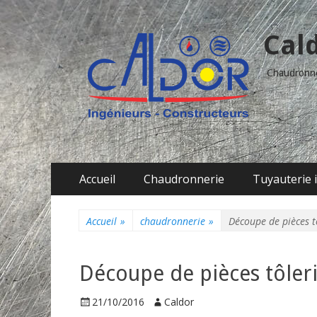
Cal
Chaudronner
Aller
Menu principal
Accueil
Chaudronnerie
Tuyauterie 
au
contenu
Accueil
»
chaudronnerie
»
Découpe de pièces tô
Découpe de pièces tôleri
P
21/10/2016
A
Caldor
o
u