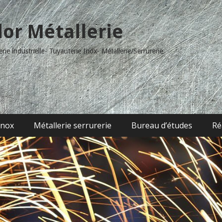
dor Métallerie
ie industrielle- Tuyauterie Inox- Métallerie/Serrurerie
inox
Métallerie serrurerie
Bureau d’études
Ré