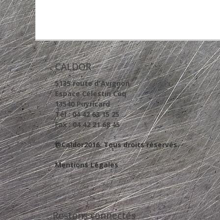
CALDOR
5135 route d'Avignon
Espace Célestin Coq
13540 Puyricard
Tél : 04 42 63 15 25
Fax : 04 42 21 68 45
@Caldor2016. Tous droits réservés.
Mentions Légales
Restons connectés