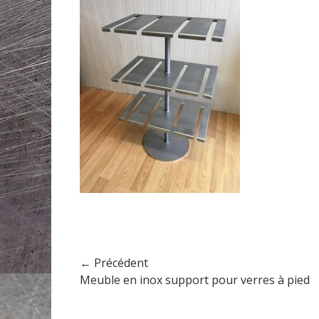
e
o
d
r
o
n
Navigation
← Précédent
Article
Meuble en inox support pour verres à pied
de
précédent :
l’article