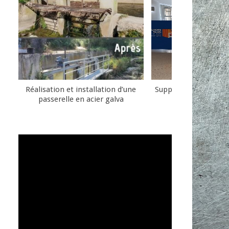
Réalisation et installation d’une
Support métallique pu
passerelle en acier galva
communicat