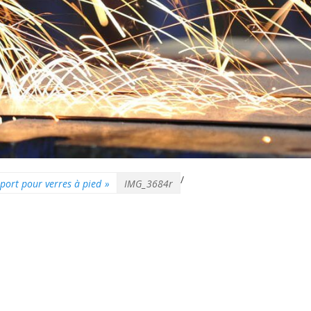
/
port pour verres à pied
»
IMG_3684r