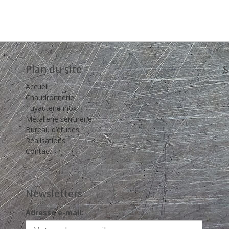
Plan du site
S
Accueil
Chaudronnerie
Tuyauterie inox
Métallerie serrurerie
Bureau d’études
Réalisations
Contact
Newsletters
Adresse e-mail: