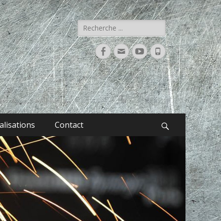
Rechercher :
Facebook
Adresse
YouTube
Tél
de
contact
alisations
Contact
Recherche