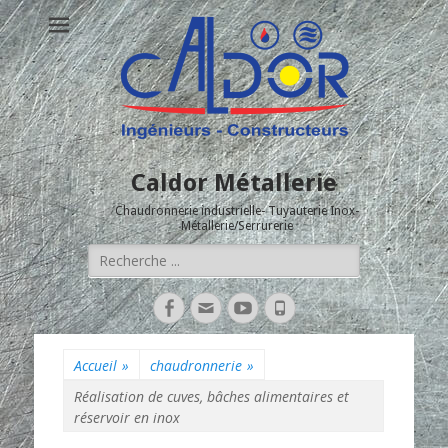
Caldor Métallerie
Chaudronnerie industrielle- Tuyauterie Inox-
Métallerie/Serrurerie
Rechercher :
Facebook
Adresse
YouTube
Tél
de
contact
Accueil
»
chaudronnerie
»
Réalisation de cuves, bâches alimentaires et
réservoir en inox