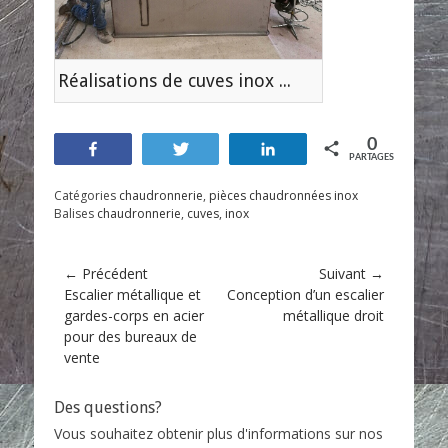
Réalisations de cuves inox sur mesure
0
Partagez
Tweetez
Partagez
PARTAGES
Catégories
chaudronnerie
,
pièces chaudronnées inox
Balises
chaudronnerie
,
cuves
,
inox
Navigation
← Précédent
Suivant →
Article
Escalier métallique et
Article
Conception d’un escalier
de
précédent :
gardes-corps en acier
suivant :
métallique droit
l’article
pour des bureaux de
vente
Des questions?
Vous souhaitez obtenir plus d'informations sur nos