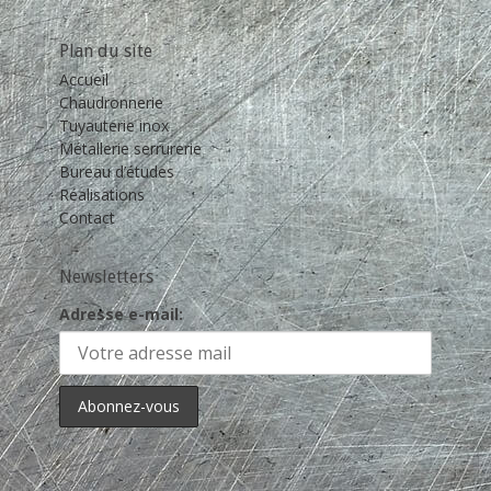
de
contact
Plan du site
Accueil
Chaudronnerie
Tuyauterie inox
Métallerie serrurerie
Bureau d’études
Réalisations
Contact
Newsletters
Adresse e-mail: