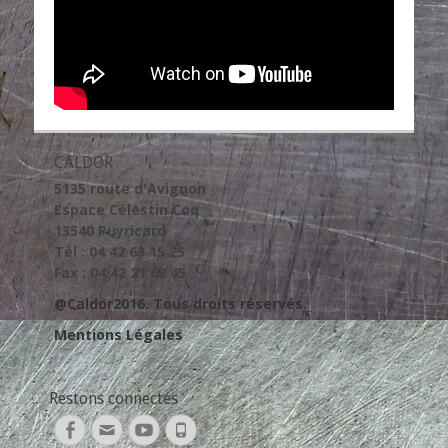
CALDOR
5135 route d'Avignon
Espace Célestin Coq
13540 Puyricard
Tél : 04 42 63 15 25
Fax : 04 42 21 68 45
@Caldor2016. Tous droits réservés.
Mentions Légales
Restons connectés
Facebook
Adresse
YouTube
Tél