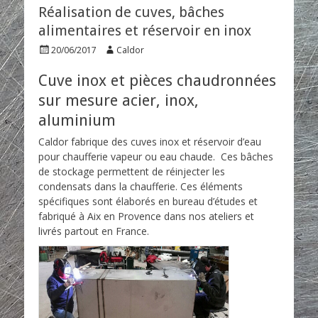
ez
Réalisation de cuves, bâches
alimentaires et réservoir en inox
ez
P
A
20/06/2017
Caldor
ez
o
u
s
t
Cuve inox et pièces chaudronnées
t
h
sur mesure acier, inox,
e
o
d
r
aluminium
o
n
Caldor fabrique des cuves inox et réservoir d’eau
pour chaufferie vapeur ou eau chaude. Ces bâches
de stockage permettent de réinjecter les
condensats dans la chaufferie. Ces éléments
spécifiques sont élaborés en bureau d’études et
fabriqué à Aix en Provence dans nos ateliers et
livrés partout en France.