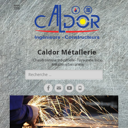
Caldor Métallerie
Chaudronnerie industrielle- Tuyauterie Inox-
Métallerie/Serrurerie
Rechercher :
Facebook
Adresse
YouTube
Tél
de
contact