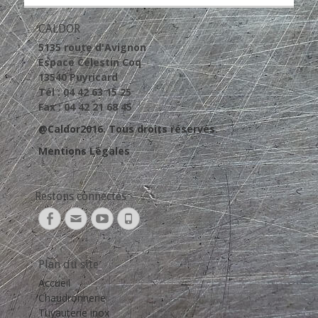
CALDOR
5135 route d'Avignon
Espace Célestin Coq
13540 Puyricard
Tél : 04 42 63 15 25
Fax : 04 42 21 68 45
@Caldor2016. Tous droits réservés.
Mentions Légales
Restons connectés
Facebook
Adresse
YouTube
Tél
de
contact
Plan du site
Accueil
Chaudronnerie
Tuyauterie inox