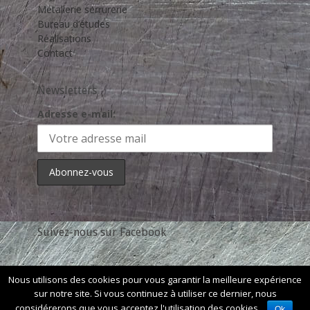
Métallerie serrurerie
Bureau d’études
Réalisations
Contact
Newsletters
Adresse e-mail:
Suivez-nous sur Facebook
Nous utilisons des cookies pour vous garantir la meilleure expérience
sur notre site. Si vous continuez à utiliser ce dernier, nous
Copyright © 2026
Caldor Métallerie
. Tous Les Droits Sont
considérerons que vous acceptez l'utilisation des cookies.
Ok