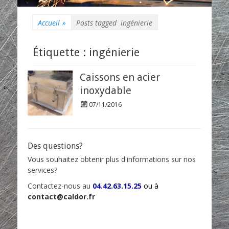
Accueil
»
Posts tagged
ingénierie
Étiquette : ingénierie
Caissons en acier
inoxydable
P
07/11/2016
o
s
t
e
Des questions?
d
Vous souhaitez obtenir plus d'informations sur nos
o
n
services?
Contactez-nous au
04.42.63.15.25
ou à
contact@caldor.fr