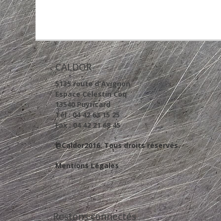
CALDOR
5135 route d'Avignon
Espace Célestin Coq
13540 Puyricard
Tél : 04 42 63 15 25
Fax : 04 42 21 68 45
@Caldor2016. Tous droits réservés.
Mentions Légales
Restons connectés