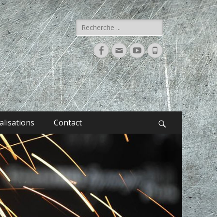
Rechercher :
Facebook
Adresse
YouTube
Tél
de
contact
alisations
Contact
Recherche