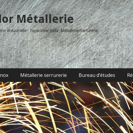
dor Métallerie
ie industrielle- Tuyauterie Inox- Métallerie/Serrurerie
inox
Métallerie serrurerie
Bureau d’études
Ré