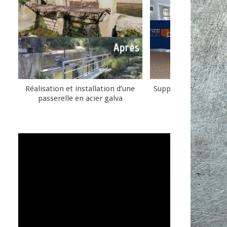
Réalisation et installation d’une
Support métallique pu
passerelle en acier galva
communicat