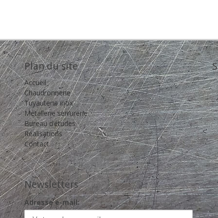
Plan du site
S
Accueil
Chaudronnerie
Tuyauterie inox
Métallerie serrurerie
Bureau d’études
Réalisations
Contact
Newsletters
Adresse e-mail: