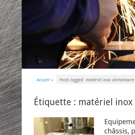
Accueil
»
Posts tagged
matériel inox alimentaire
Étiquette : matériel inox
Equipemen
châssis, 