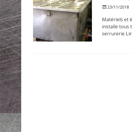
P
23/11/2018
o
Matériels et 
s
t
installe tous
e
serrurerie
Li
d
o
n