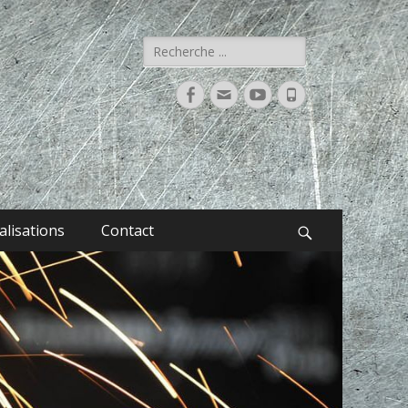
Rechercher :
Facebook
Adresse
YouTube
Tél
de
contact
alisations
Contact
Recherche