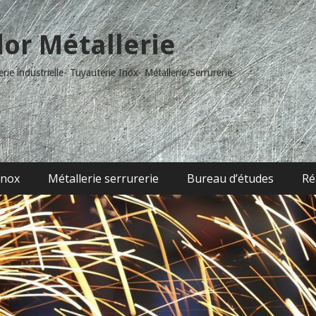
dor Métallerie
ie industrielle- Tuyauterie Inox- Métallerie/Serrurerie
inox
Métallerie serrurerie
Bureau d’études
Ré