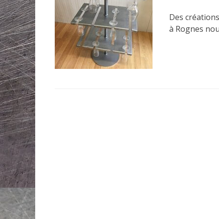
o
Des créations
s
t
à Rognes nou
e
d
o
n