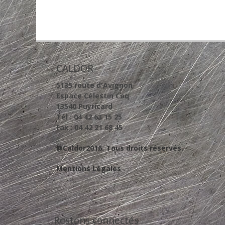
CALDOR
5135 route d'Avignon
Espace Célestin Coq
13540 Puyricard
Tél : 04 42 63 15 25
Fax : 04 42 21 68 45
@Caldor2016. Tous droits réservés.
Mentions Légales
Restons connectés