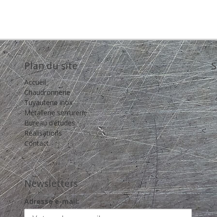
Plan du site
S
Accueil
Chaudronnerie
Tuyauterie inox
Métallerie serrurerie
Bureau d’études
Réalisations
Contact
Newsletters
Adresse e-mail: