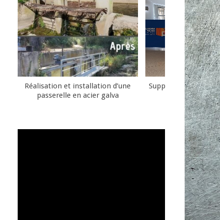
Réalisation et installation d’une
Support métallique pu
passerelle en acier galva
communicat